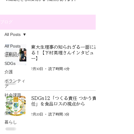
ブログ
All Posts
All Posts
東大生理事の知られざる一面に迫
る！【下村英理さんインタビュ
活動紹介
ー】
SDGs
7月30日
読了時間: 6分
介護
ボランティ
ア
社会課題
SDGs12「つくる責任 つかう責
アート
任」を食品ロスの視点から
生活
7月20日
読了時間: 3分
暮らし