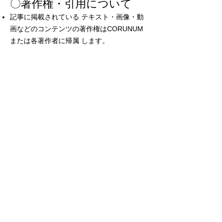
〇著作権・引用について
記事に掲載されている テキスト・画像・動
画などのコンテンツの著作権はCORUNUM
または各著作者に帰属 します。
無断での転載・使用・改変は禁止します。引
用される場合は、必ず 出典を明記 のうえ、
リンクを添えてください。
記事内で紹介する外部コンテンツ（他サイト
の画像や文章など）の権利は、それぞれの著
作権者に帰属します。
〇コメント・フィードバッ
クについて
記事に対するご意見やフィードバックは歓迎
いたしますが、以下の内容を含むコメントは
削除する場合があります。
公序良俗に反する内容
他者への誹謗中傷や差別的表現