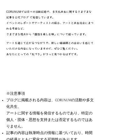
CORUNUMでは日々の活動記録や、多文化共生に関するさまざまな
記事を公式ブログ で発信しています。
イベントのレポートやアーティストの紹介、アートと共生社会にまつ
わる考察など、
さまざまな視点から「個性を楽しむ場」について綴っています。​
アートを通じて広がるつながりや、新しい価値観との出会いを感じて
いただける内容になっていますので、ぜひご覧ください。
あなたにとっての「気づき」がきっと見つかるはずです。
※注意事項
ブログに掲載される内容は、CORUNUMの活動や多文
化共生、
アートに関する情報を発信するものであり、特定の
個人・団体・思想を支持または否定するものではあ
りません。
記事の内容は執筆時点の情報に基づいており、時間
の経過とともに変化する可能性があります。