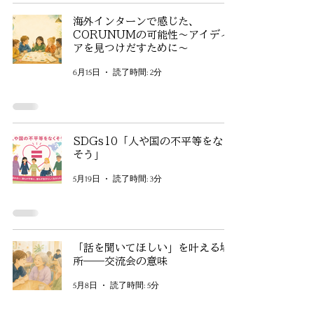
海外インターンで感じた、
CORUNUMの可能性～アイディ
アを見つけだすために～
6月15日
読了時間: 2分
SDGs10「人や国の不平等をなく
そう」
5月19日
読了時間: 3分
「話を聞いてほしい」を叶える場
所――交流会の意味
5月8日
読了時間: 5分