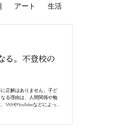
題
アート
生活
なる。不登校の
応に正解はありません。子ど
くなる理由は、人間関係や勉
NSやYouTubeなどによって
、多様化しています。大切な
を否定せずに受け止めること