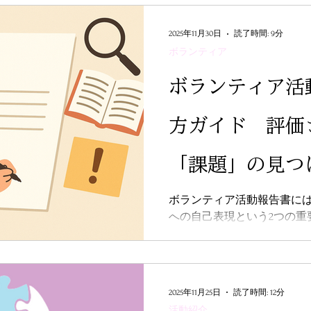
ために一度立ち止まる“選び
選択肢が狭まると思われが
ール、オンラインスクール
2025年11月30日
読了時間: 9分
ボランティア
支援やボランティア教室な
す。 子どもにとって最も大きな支えは、親や周囲の大人
​ボランティア
の関わり方です。「無理に
択肢を探す」姿勢が、安心
「できた」を褒めることや、
方ガイド 評価
とも、自信の回復に大きな力を持
決して悪いことではなく、
「課題」の見つ
の大切な時間です。子ども
しい一歩を一緒に探してい
ボランティア活動報告書に
への自己表現という2つの重
内容の説明ではなく、活動
んな課題に向き合い、どん
す点が本質である。基本構
機、③活動内容、④課題や
2025年11月25日
読了時間: 12分
の5つ。特に④が最重要で、
活動紹介