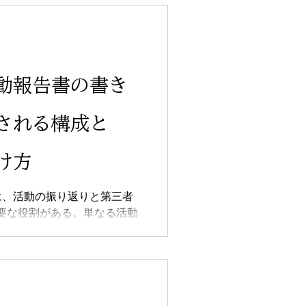
直し”の時間。不登校になると
ちですが、実際はフリースク
、居場所カフェ、地域の学習
ど、より多様な道が広がりま
活動報告書の書き
行かせる」よりも「一緒に選
感につながります。小さな
子どもの“好き”を応援するこ
される構成と
っています。 不登校は
自分のペースを取り戻すため
け方
と寄り添いながら、その子ら
きましょう。
は、活動の振り返りと第三者
要な役割がある。単なる活動
を通して自分が何を考え、ど
な姿勢で取り組んだのかを示
成は、①基本情報、②参加動
気づきの考察、⑤今後の展望
抽象的な感想ではなく「自分