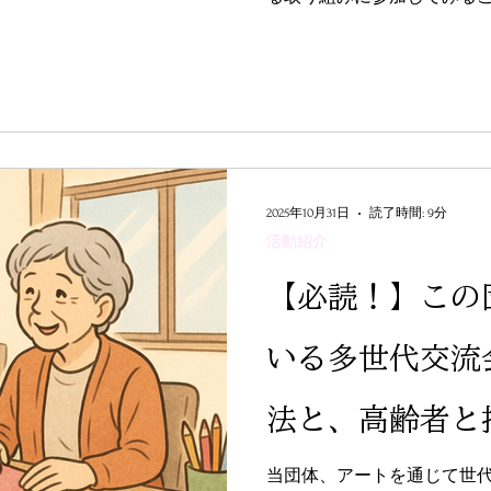
つの事例をご紹介するので
り組んでいないか探してみ
2025年10月31日
読了時間: 9分
活動紹介
【必読！】この
いる多世代交流
法と、高齢者と
ておくべきこと
当団体、アートを通じて世