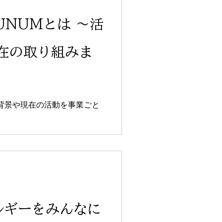
」「社会的な課題」を具体的
れる。考察を踏まえて、提案
UNUMとは ～活
ことで報告書としての価値が
理解を深め、次の活動につな
在の取り組みま
。
動背景や現在の活動を事業ごと
ルギーをみんなに