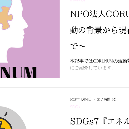
の課題」「活動現場の課題
に深掘りすることが求めら
NPO法人COR
や今後のアクションを示す
高まる。報告書作成は自己
動の背景から現
がる重要なステップである
で～
本記事ではCORUNUMの活
にご紹介しています。
2025年11月16日
読了時間: 3分
SDGs
SDGs7『エネ