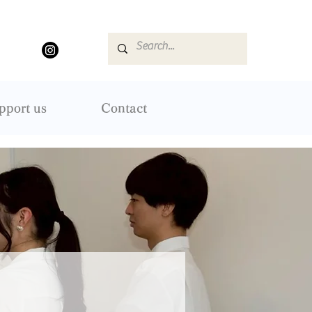
pport us
Contact