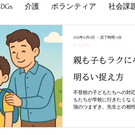
SDGs
介護
ボランティア
社会課
2025年12月9日
読了時間: 6分
社会課題
親も子もラクに
明るい捉え方
不登校の子どもたちへの対
もたちが学校に行きたくな
強のつまずき、先生との相性、S
価値観が広がったことなど
のは、まず子どもの気持ち
です。 不登校は「逃げ」ではなく、自分の心と体を守る