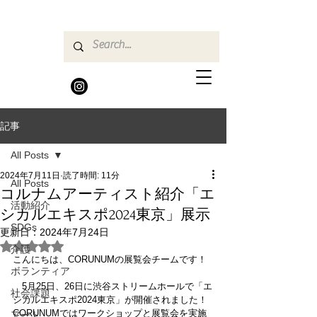
記事
All Posts
2024年7月11日
読了時間: 11分
All Posts
コルナムアーティスト紹介「エ
活動紹介
シカルエキスポ2024東京」展示
SDGs
更新日：
2024年7月24日
5つ星のうちNaNと評価されています。
介護
こんにちは、CORUNUMの展覧会チームです！
ボランティア
　5月25日、26日に渋谷ストリームホールで「エ
社会課題
シカルエキスポ2024東京」が開催されました！
CORUNUMではワークショップと展覧会を実施
アート