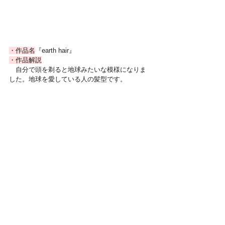
・作品名
『earth hair』
・作品解説
　自分で頭を剃ると地球みたいな模様になりま
した。地球を愛している人の髪型です。