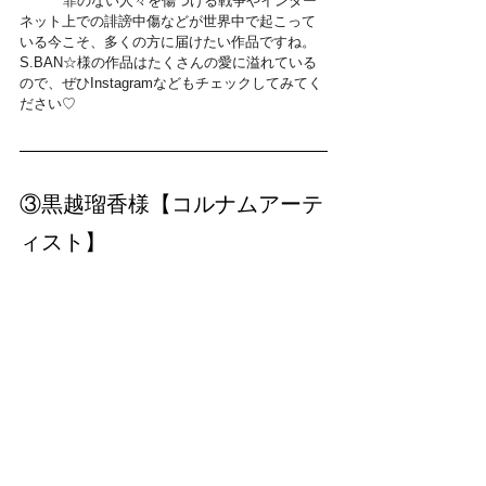
	罪のない人々を傷つける戦争やインター
ネット上での誹謗中傷などが世界中で起こって
いる今こそ、多くの方に届けたい作品ですね。
S.BAN☆様の作品はたくさんの愛に溢れている
ので、ぜひInstagramなどもチェックしてみてく
ださい♡
③黒越瑠香様【コルナムアーテ
ィスト】