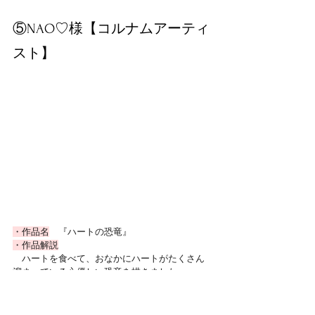
⑤NAO♡様【コルナムアーティ
スト】
・作品名
　『ハートの恐竜』
・作品解説
　ハートを食べて、おなかにハートがたくさん
溜まっている心優しい恐竜を描きました。
・プロフィール
　発達障害、強迫性障害という不自由な生活の