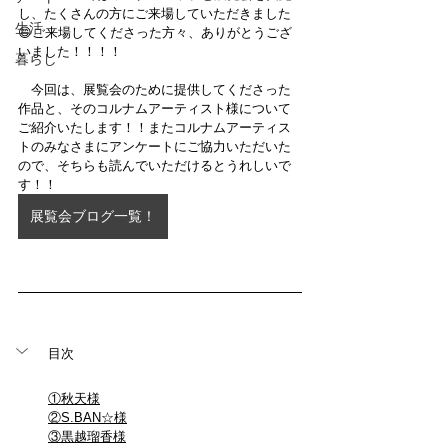
し、たくさんの方にご来場していただきました
生活
😄ご来場してくださった方々、ありがとうござ
いました！！！！
暮らし
　今回は、展覧会のために提供してくださった
作品と、そのコルナムアーティスト様について
ご紹介いたします！！またコルナムアーティス
トのみなさまにアンケートにご協力いただいた
ので、そちらも読んでいただけるとうれしいで
す！！
展覧会ブログ一覧！
目次
①秋天様
②S.BAN☆様
③黒越瑠香様