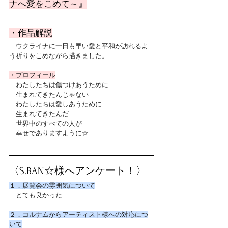
ナへ愛をこめて～』
・作品解説
　ウクライナに一日も早い愛と平和が訪れるよ
う祈りをこめながら描きました。
・プロフィール
　わたしたちは傷つけあうために
　生まれてきたんじゃない
　わたしたちは愛しあうために
　生まれてきたんだ
　世界中のすべての人が
　幸せでありますように☆
〈S.BAN☆様へアンケート！〉
１．展覧会の雰囲気について
　とても良かった
２．コルナムからアーティスト様への対応につ
いて