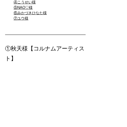
④こうせい様
⑤NAO♡様
⑥みかづきひなた様
⑦ユウ様
①秋天様【コルナムアーティス
ト】