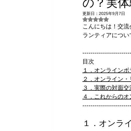
の？実体
更新日：
2025年9月7日
5つ星のうちNaN
こんにちは！交流
ランティアについ
-----------------------
目次
１．オンラインボ
２．オンライン・
３．実際の対面交
４．これからのオ
-----------------------
１．オンラ