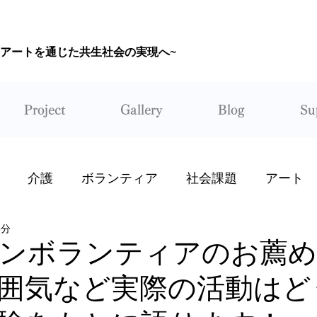
~アートを通じた共生社会の実現へ~
CORUNUM
Project
Gallery
Blog
Su
介護
ボランティア
社会課題
アート
6分
ンボランティアのお薦め
囲気など実際の活動はど