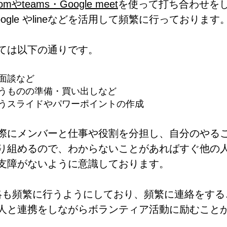
om
や
teams
・
Google meet
を使って打ち合わせを
ogle やlineなどを活用して頻繁に行っております
ては以下の通りです。
面談など
うものの準備・買い出しなど
うスライドやパワーポイントの作成
際にメンバーと仕事や役割を分担し、自分のやる
り組めるので、わからないことがあればすぐ他の
支障がないように意識しております。
絡も頻繁に行うようにしており、頻繁に連絡をする
人と連携をしながらボランティア活動に励むこと