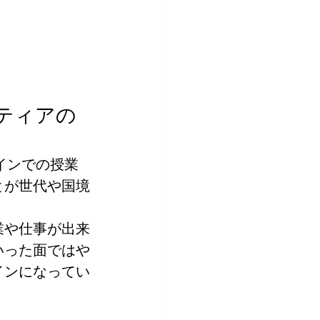
ティアの
インでの授業
とが世代や国境
業や仕事が出来
いった面ではや
インになってい