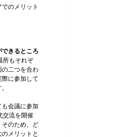
アでのメリット
ができるところ
場所もそれぞ
圏の二つを合わ
実際に参加して
す。
ても会議に参加
代交流を開催
。そのため、ど
大のメリットと