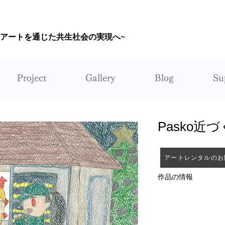
~アートを通じた共生社会の実現へ~
CORUNUM
Project
Gallery
Blog
Su
Pasko近
アートレンタルのお
作品の情報
作者：ミステーリア
レンタル：不可能