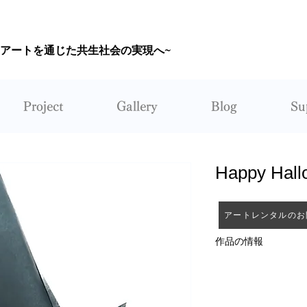
~アートを通じた共生社会の実現へ~
CORUNUM
Project
Gallery
Blog
Su
Happy Hal
アートレンタルのお
作品の情報
作者：りーさん
レンタル：不可能