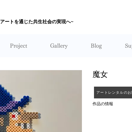
~アートを通じた共生社会の実現へ~
CORUNUM
Project
Gallery
Blog
Su
魔女
アートレンタルのお
作品の情報
作者：Shokun
レンタル：不可能