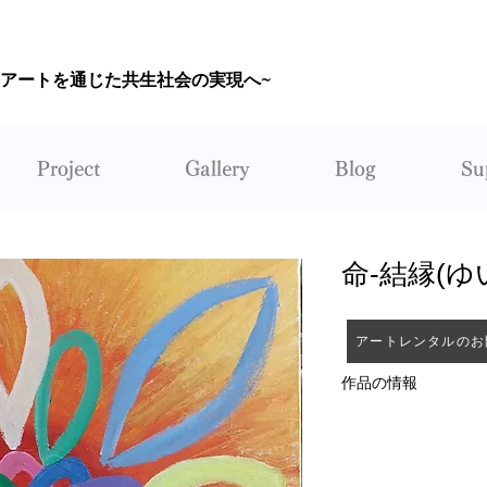
~アートを通じた共生社会の実現へ~
CORUNUM
Project
Gallery
Blog
Su
命-結縁(ゆ
アートレンタルのお
作品の情報
作者：Artist_yuji
Instagram @Artist_yu
制作年：2022年