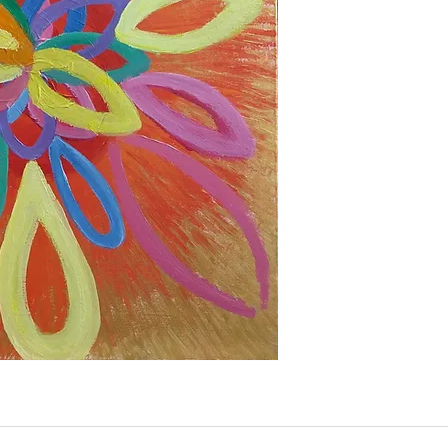
種類：アクリル絵の
寸法：縦58.5cm×横5
レンタル：可能