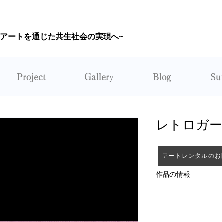
~アートを通じた共生社会の実現へ~
CORUNUM
Project
Gallery
Blog
Su
レトロガ
アートレンタルのお
作品の情報
作者：黒越瑠香
レンタル：不可能