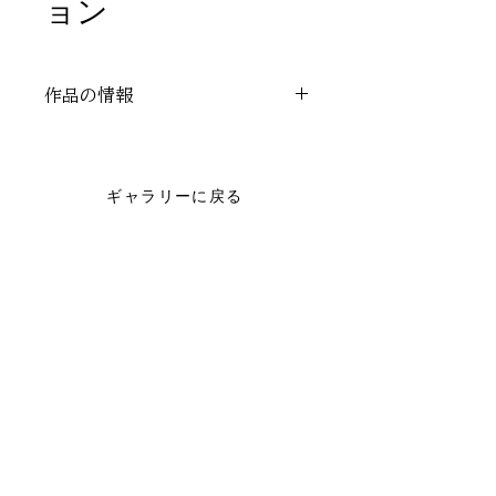
ョン
作品の情報
作者：黒越瑠香
レンタル：不可能
ギャラリーに戻る
アートレンタルのお問い合わせはこちら
© 2024 Nonprofit Organization CORUNUM. All rights reserved.