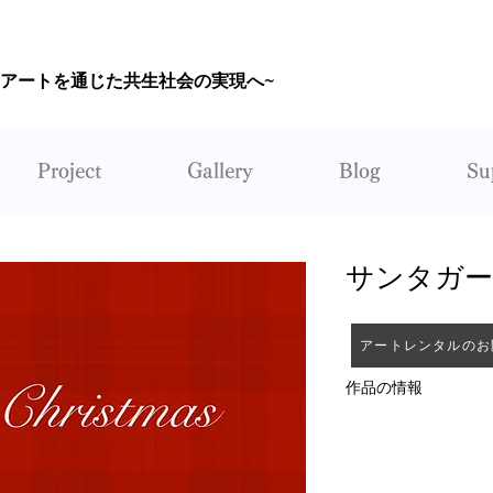
~アートを通じた共生社会の実現へ~
CORUNUM
Project
Gallery
Blog
Su
サンタガ
アートレンタルのお
作品の情報
作者：黒越瑠香
レンタル：不可能