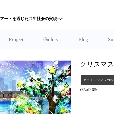
~アートを通じた共生社会の実現へ~
CORUNUM
Project
Gallery
Blog
Su
クリスマ
アートレンタルのお
作品の情報
作者：秋天
レンタル：不可能