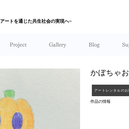
~アートを通じた共生社会の実現へ~
CORUNUM
Project
Gallery
Blog
Su
かぼちゃ
アートレンタルのお
作品の情報
作者：黒越瑠香
レンタル：不可能