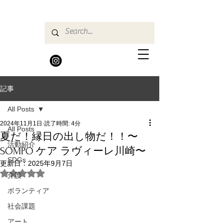
記事
All Posts
2024年11月1日
読了時間: 4分
All Posts
夏だ！縁日の出し物だ！！〜
活動紹介
SOMPO ケア ラヴィーレ川崎〜
SDGs
更新日：
2025年9月7日
5つ星のうちNaNと評価されています。
介護
ボランティア
社会課題
アート