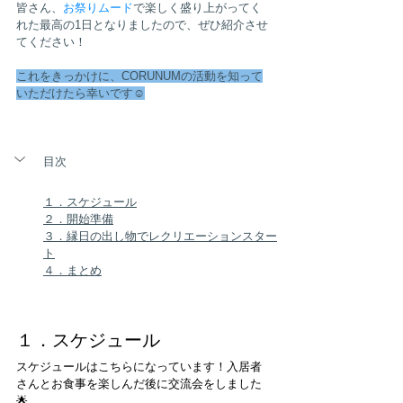
皆さん、
お祭りムード
で楽しく盛り上がってく
れた最高の1日となりましたので、ぜひ紹介させ
てください！
これをきっかけに、CORUNUMの活動を知って
いただけたら幸いです☺️
目次
１．スケジュール
２．開始準備
３．縁日の出し物でレクリエーションスター
ト
４．まとめ
１．スケジュール
スケジュールはこちらになっています！入居者
さんとお食事を楽しんだ後に交流会をしました
🌟