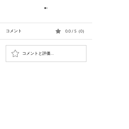
0.0 / 5（0）
コメント
コメントと評価...
紙飛行機でゲーム！相互
ラヴィーレグラ
に教え，関わりの場創
多世代交流会を
出！！SOMPOケア そんぽ
した！
の家 葛西×CORUNUM