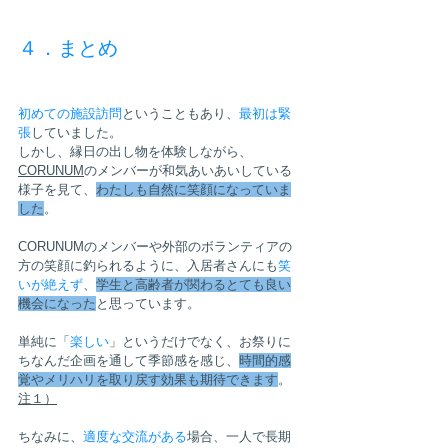
４．まとめ
初めての施設訪問
ということもあり、
最初は緊
張
していました。
しかし、縁日の出し物を体験しながら、
CORUNUM
のメンバーが和気あいあいしている
様子を見て、
わたしも自然に笑顔になっていま
した
。
CORUNUMのメンバーや外部のボランティアの
方の笑顔に釣られるように、入居者さんにも
笑
いが絶えず
、
学生と高齢者が関わるとても良い
機会になった
と思っています。
単純に「
楽しい
」というだけでなく、お祭りに
ちなんだ企画を通して季節感を感じ、
時間的感
覚やメリハリを取り戻す効果も期待できます
。
注１）
ちなみに、
適度な交流がある
場合、一人で長期