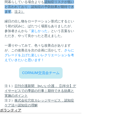
間暮らしている場合よりも
認知症リスクが低い
と言われており、認知症の予防効果が期待でき
ます
。
注２）
縁日の出し物をローテーション形式にするとい
う初の試みに、ばたつく場面もありましたが、
参加者さんから「
楽しかった
」という言葉をい
ただき、やって良かったと思えました。
一通りやってみて、色々な改善点があります
が、この改善点を次の企画に活かして、
さらに
グレードを上げた楽しいレクリエーションを考
えていきたいと思います！
CORNUM交流会チーム
注１）
日刊介護新聞　byいい介護．【1年分】デ
イサービスでの季節の行事｜期待できる効果と
実施のポイント
注２）
株式会社穴吹カレッジサービス．認知症
ケア法ー認知症の理解
ボランティア