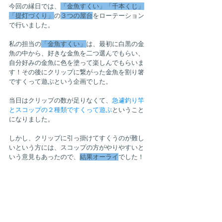
今回の縁日では、
「金魚すくい」「千本くじ」
「提灯づくり」
の
３つの屋台
をローテーション
で行いました。
私の担当の
「金魚すくい」
は、最初に白黒の金
魚の中から、好きな金魚を二つ選んでもらい、
自分好みの金魚に色を塗って楽しんでもらいま
す！その後にクリップに繋がった金魚を割り箸
ですくって遊ぶという企画でした。
当日はクリップの数が足りなくて、
急遽釣り竿
とスコップの２種類ですくって遊ぶ
ということ
になりました。
しかし、クリップに引っ掛けてすくうのが難し
いという方には、スコップの方がやりやすいと
いう意見もあったので、
結果オーライ
でした！