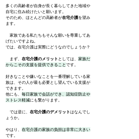
多くの高齢者が自身が長く暮らしてきた地域や
自宅に住み続けたいと願います。
そのため、ほとんどの高齢者が
在宅介護
を望み
ます。
　家族である私たちもそんな願いを尊重してあ
げたいですよね。
では、在宅介護は実際にどうなのでしょうか？
　まず、
在宅介護のメリット
としては、
家族だ
からこその支援を提供できること
です。
好きなことや嫌いなことを一番理解している家
族は、その人が最も必要とし望んでいる支援が
できます。
他にも、
毎日家族で会話ができ、認知症防止や
ストレス軽減
にも繋がります。
　では逆に、
在宅介護のデメリット
はなんでし
ょうか。
やはり、
在宅介護の家族の負担は非常に大きい
です。