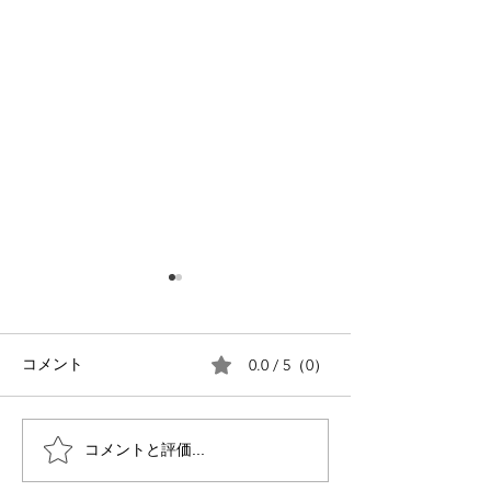
0.0 / 5（0）
コメント
コメントと評価...
世代を超えた交流の場：
【保存版】世代
幼老複合施設の魅力と
活動アイデア５