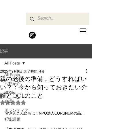
記事
All Posts
2025年9月9日
読了時間: 4分
All Posts
親の老後の準備，どうすればい
活動紹介
い？：今から知っておきたい介
SDGs
護とQOLのこと
介護
5つ星のうちNaNと評価されています。
ボランティア
皆さんこんにちは！NPO法人CORUNUMの品川
です。
社会課題
アート