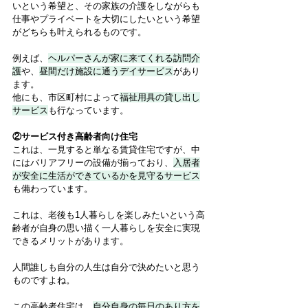
いという希望と、その家族の介護をしながらも
仕事やプライベートを大切にしたいという希望
がどちらも叶えられるものです。
例えば、
ヘルパーさんが家に来てくれる訪問介
護
や、
昼間だけ施設に通うデイサービス
があり
ます。
他にも、市区町村によって
福祉用具の貸し出し
サービス
も行なっています。
②サービス付き高齢者向け住宅
これは、一見すると単なる賃貸住宅ですが、中
にはバリアフリーの設備が揃っており、
入居者
が安全に生活ができているかを見守るサービス
も備わっています。
これは、老後も1人暮らしを楽しみたいという高
齢者が自身の思い描く一人暮らしを安全に実現
できるメリットがあります。
人間誰しも自分の人生は自分で決めたいと思う
ものですよね。
この高齢者住宅は、
自分自身の毎日のあり方を