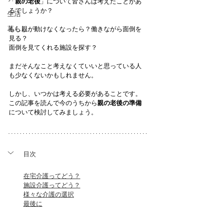
「
親の老後
」について皆さんは考えたことがあ
るでしょうか？
生活
暮らし
もし親が動けなくなったら？働きながら面倒を
見る？
面倒を見てくれる施設を探す？
まだそんなこと考えなくていいと思っている人
も少なくないかもしれません。
しかし、いつかは考える必要があることです。
この記事を読んで今のうちから
親の老後の準備
について検討してみましょう。
目次
在宅介護ってどう？
施設介護ってどう？
様々な介護の選択
最後に