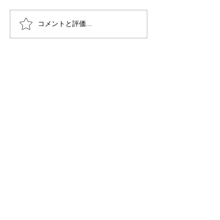
コメントと評価...
障害者支援施設でのボランティア
～すわ緑風園緑塾～