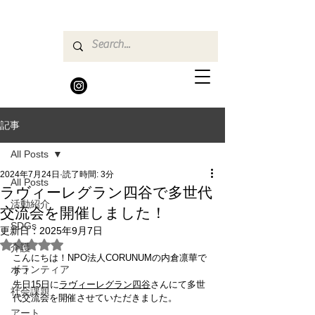
記事
All Posts
2024年7月24日
読了時間: 3分
All Posts
ラヴィーレグラン四谷で多世代
活動紹介
交流会を開催しました！
SDGs
更新日：
2025年9月7日
5つ星のうちNaNと評価されています。
介護
こんにちは！NPO法人CORUNUMの内倉凛華で
ボランティア
す！
先日15日に
ラヴィーレグラン四谷
さんにて多世
社会課題
代交流会を開催させていただきました。
アート