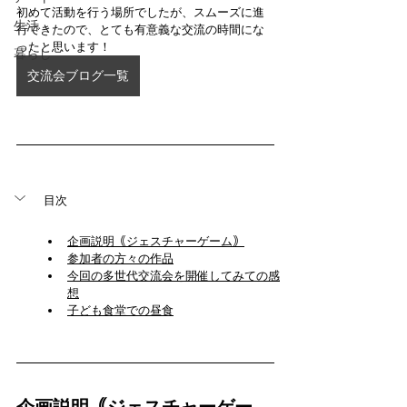
初めて活動を行う場所でしたが、スムーズに進
生活
行できたので、とても有意義な交流の時間にな
ったと思います！
暮らし
交流会ブログ一覧
目次
企画説明｟ジェスチャーゲーム｠
参加者の方々の作品
今回の多世代交流会を開催してみての感
想
子ども食堂での昼食