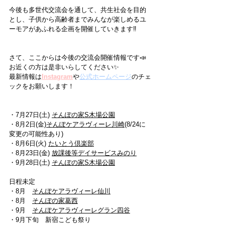
今後も多世代交流会を通して、共生社会を目的
とし、子供から高齢者までみんなが楽しめるユ
ーモアがあふれる企画を開催していきます‼
さて、ここからは今後の交流会開催情報です📣
お近くの方は是非いらしてください✨
最新情報は
Instagram
や
公式ホームページ
のチェ
ックをお願いします！
・7月27日(土) 
そんぽの家S木場公園
・8月2日(金)
そんぽケアラヴィーレ川崎
(8/24に
変更の可能性あり)
・8月6日(火) 
たいとう倶楽部
・8月23日(金) 
放課後等デイサービスみのり
・9月28日(土) 
そんぽの家S木場公園
日程未定
・8月　
そんぽケアラヴィーレ仙川
・8月　
そんぽの家葛西
・9月　
そんぽケアラヴィーレグラン四谷
・9月下旬　新宿こども祭り