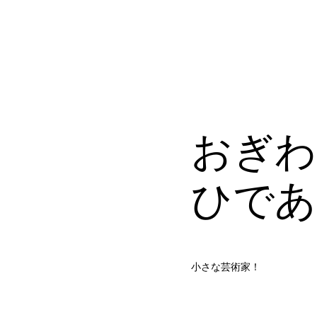
おぎ
ひであ
小さな芸術家！