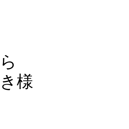
わら
き様