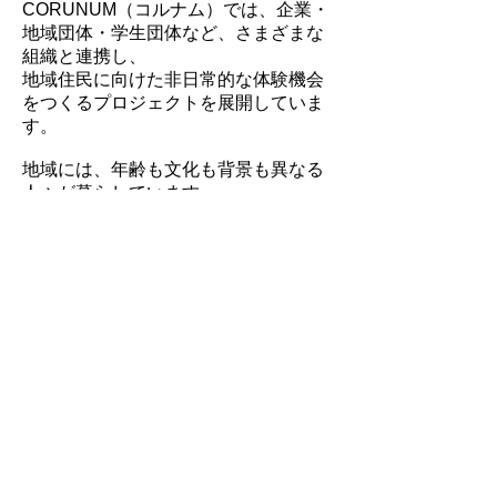
CORUNUM（コルナム）では、企業・
地域団体・学生団体など、さまざまな
組織と連携し、
地域住民に向けた非日常的な体験機会
をつくるプロジェクトを展開していま
す。
地域には、年齢も文化も背景も異なる
人々が暮らしています。
CORUNUMはその多様性を活かし、
世代を越えて笑い合い、学び合うこと
のできる交流の場を地域とともに創出
します。
これらのプロジェクトでは、 子どもた
ちが新しい世界に触れ、 大人たちが地
域とのつながりを再発見し、
喜びを共有できるような、 「誰にとっ
ても特別な日常となる時間」を提供し
ています。
ほんの少しの好奇心や誰かとの出会い