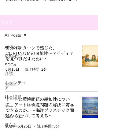
ブログ
All Posts
All Posts
海外インターンで感じた、
CORUNUMの可能性～アイディア
活動紹介
を見つけだすために～
SDGs
6月15日
読了時間: 2分
介護
ボランティ
ア
社会課題
アートと環境問題の親和性につい
て アートは環境問題の解決に寄与
アート
できるのか。～海洋プラスチック問
生活
題から紐づけて考える～
暮らし
2024年6月26日
読了時間: 5分