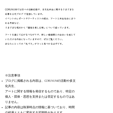
CORUNUMでは日々の活動記録や、多文化共生に関するさまざまな
記事を公式ブログ で発信しています。
イベントのレポートやアーティストの紹介、アートと共生社会にまつ
わる考察など、
さまざまな視点から「個性を楽しむ場」について綴っています。​
アートを通じて広がるつながりや、新しい価値観との出会いを感じて
いただける内容になっていますので、ぜひご覧ください。
あなたにとっての「気づき」がきっと見つかるはずです。
※注意事項
ブログに掲載される内容は、CORUNUMの活動や多文
化共生、
アートに関する情報を発信するものであり、特定の
個人・団体・思想を支持または否定するものではあ
りません。
記事の内容は執筆時点の情報に基づいており、時間
の経過とともに変化する可能性があります。