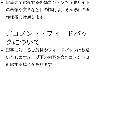
記事内で紹介する外部コンテンツ（他サイト
の画像や文章など）の権利は、それぞれの著
作権者に帰属します。
〇コメント・フィードバッ
クについて
記事に対するご意見やフィードバックは歓迎
いたしますが、以下の内容を含むコメントは
削除する場合があります。
公序良俗に反する内容
他者への誹謗中傷や差別的表現
スパムや広告目的の投稿
虚偽または誤解を招く情報の拡散
〇免責事項
当ブログの情報は細心の注意を払って提供し
ていますが、正確性や完全性を保証するもの
ではありません。